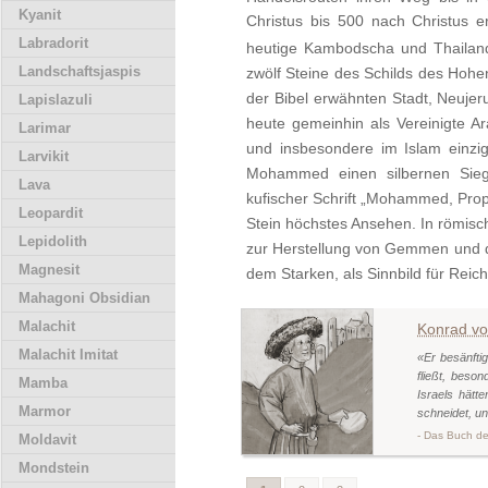
Kyanit
Christus bis 500 nach Christus er
Labradorit
heutige Kambodscha und Thailand
Landschaftsjaspis
zwölf Steine des Schilds des Hohen
der Bibel erwähnten Stadt, Neuje
Lapislazuli
heute gemeinhin als Vereinigte Ar
Larimar
und insbesondere im Islam einzig
Larvikit
Mohammed einen silbernen Siege
Lava
kufischer Schrift „Mohammed, Pro
Leopardit
Stein höchstes Ansehen. In römisc
Lepidolith
zur Herstellung von Gemmen und di
Magnesit
dem Starken, als Sinnbild für Reic
Mahagoni Obsidian
Malachit
Konrad vo
Malachit Imitat
«Er besänfti
fließt, beson
Mamba
Israels hätt
Marmor
schneidet, u
- Das Buch de
Moldavit
Mondstein