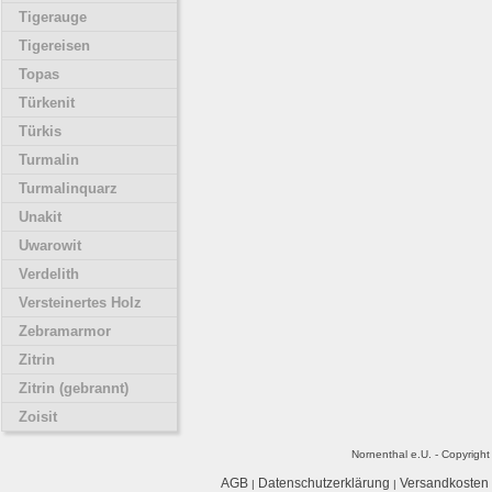
Tigerauge
Tigereisen
Topas
Türkenit
Türkis
Turmalin
Turmalinquarz
Unakit
Uwarowit
Verdelith
Versteinertes Holz
Zebramarmor
Zitrin
Zitrin (gebrannt)
Zoisit
Nornenthal e.U. - Copyrigh
AGB
Datenschutzerklärung
Versandkosten
|
|