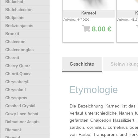
Blutachat
Blutchalcedon
Karneol
K
Blutjaspis
Artikelnr.: N47-0000
Artikelnr.: N31
Brekzienjaspis
8.00 €
Bronzit
Chalcedon
Chalcedonglas
Charoit
Geschichte
Steinwirkun
Cherry Quarz
Chlorit-Quarz
Chrysoberyll
Etymologie
Chrysokoll
Chrysopras
Crashed Crystal
Die Bezeichnung Karneol ist das E
Verlauf unterschiedliche Namen f
Crazy Lace Achat
gefärbten Chalcedon klassifiziert
Dalmatiner Jaspis
sardion, cornelius, cornelinus ode
Diamant
von Farbe, Transparenz und Herku
Diopsid