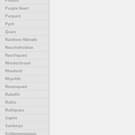
Prehnit
Purple Heart
Purpurit
Pyrit
Quarz
Rainbow Hämatit
Rauchobsidian
Rauchquarz
Rhodochrosit
Rhodonit
Rhyolith
Rosenquarz
Rubellit
Rubin
Rutilquarz
Saphir
Sardonyx
Schlangenjaspis