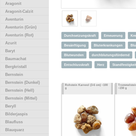
Aragonit
Aragonit-Calzit
Aventurin
Aventurin (Grün)
Aventurin (Rot)
Durchsetzungskraft
Erneuerung
Kre
Azurit
Besänftigung
Bluterkrankungen
Blu
Baryt
Blutwunden
durchblutungsfördernd
Baumachat
Entschlusskraft
Herz
Standfestigkei
Bergkristall
Bernstein
Bernstein (Dunkel)
Rohstein Karneol (3-6 cm) ~100
Trommelstein
g
~150 g
Bernstein (Hell)
Bernstein (Mittel)
Beryll
Bilderjaspis
Blaufluss
Blauquarz