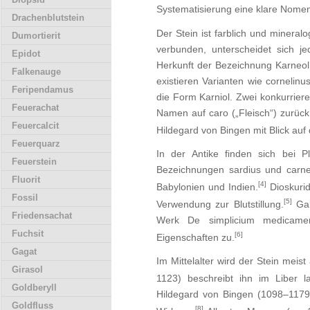
Systematisierung eine klare Nomenkl
Drachenblutstein
Der Stein ist farblich und minera
Dumortierit
verbunden, unterscheidet sich je
Epidot
Herkunft der Bezeichnung Karneol i
Falkenauge
existieren Varianten wie cornelinu
Feripendamus
die Form Karniol. Zwei konkurrier
Feuerachat
Namen auf caro („Fleisch“) zurück
Feuercalcit
Hildegard von Bingen mit Blick auf 
Feuerquarz
In der Antike finden sich bei P
Feuerstein
Bezeichnungen sardius und carnel
Fluorit
[4]
Babylonien und Indien.
Dioskurid
Fossil
[5]
Verwendung zur Blutstillung.
Gal
Friedensachat
Werk De simplicium medicament
Fuchsit
[6]
Eigenschaften zu.
Gagat
Im Mittelalter wird der Stein meis
Girasol
1123) beschreibt ihn im Liber 
Goldberyll
Hildegard von Bingen (1098–1179)
Goldfluss
[8]