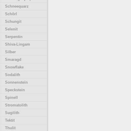
Schneequarz
Schörl
Schungit
Selenit
Serpentin
Shiva-Lingam
Silber
Smaragd
Snowflake
Sodalith
Sonnenstein
Speckstein
Spinell
Stromatolith
Sugilith
Tektit
Thulit