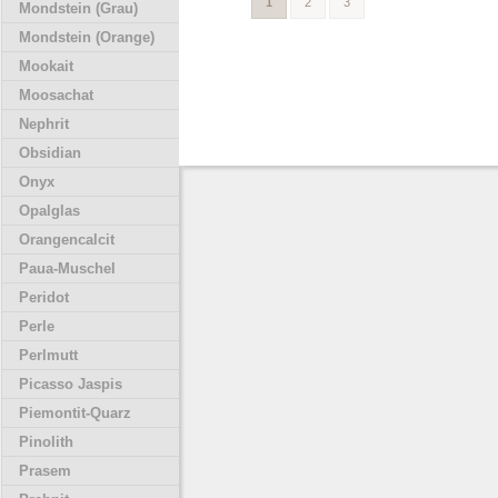
1
2
3
Mondstein (Grau)
Mondstein (Orange)
Mookait
Moosachat
Nephrit
Obsidian
Onyx
Opalglas
Orangencalcit
Paua-Muschel
Peridot
Perle
Perlmutt
Picasso Jaspis
Piemontit-Quarz
Pinolith
Prasem