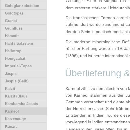
Wirkung.
Albertus Magnus (ca. 1
Goldglanzobsidian
dem ersteren stärkere Lichtdurchläs
Goldtopas
Die französischen Formen corneli
Granat
Jahrhundert wurde zunehmend caro
Grünfluss
der den Stein in poetisch-medizini
Hämatit
Die moderne mineralogische Defini
Halit / Salzstein
rötlicher Färbung wurde im 19. Ja
Heliotrop
(1896), und ist heute international 
Honigcalcit
Imperial-Topas
Überlieferung 
Jaspis
Jaspis (Gelb)
Karneol zählt zu den ältesten von 
Kalzit
von Karneol stammen aus der Jun
Kalzit (Blau)
Gemmen verarbeitet und diente als
Kambamba Jaspis
der Herrscherklasse. Sehr früh 
Karneol
Entstanden in Indien, wurde dies
Katzenauge
vorwiegend in Indien entstandenen 
Kunzit
Handelsrouten ihren Weg bis in