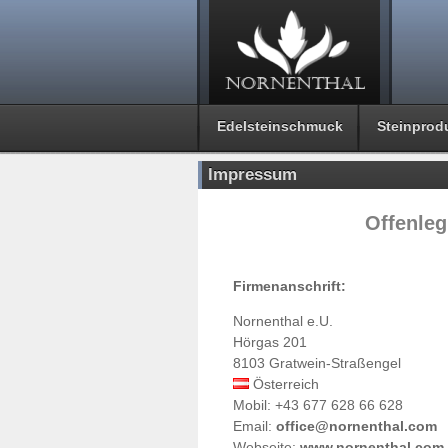
Edelsteinschmuck
Steinprod
Impressum
Offenle
Firmenanschrift:
Nornenthal e.U.
Hörgas 201
8103 Gratwein-Straßengel
Österreich
Mobil: +43 677 628 66 628
Email:
office@nornenthal.com
Webseite:
www.nornenthal.com