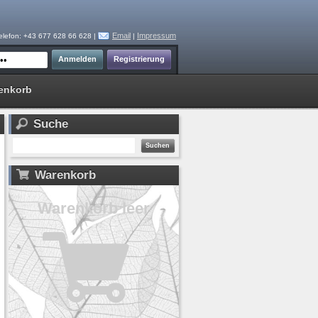
Email
Impressum
elefon: +43 677 628 66 628 |
|
enkorb
Suche
Warenkorb
Warenkorb leer