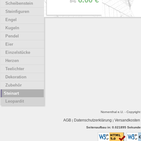
Scheibenstein
Steinfiguren
Engel
Kugeln
Pendel
Eier
Einzelstücke
Herzen
Teelichter
Dekoration
Zubehör
Steinart
Leopardit
Nornenthal e.U. - Copyrigh
AGB
Datenschutzerklärung
Versandkosten
|
|
Seitenaufbau in: 0.021895 Sekunden