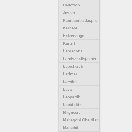
Heliotrop
Jaspis
Kambamba Jaspis
Karneol
Katzenauge
Kunzit
Labradorit
Landschaftsjaspis
Lapislazuli
Larimar
Larvikit
Lava
Leopardit
Lepidolith
Magnesit
Mahagoni Obsidian
Malachit