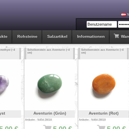
T
ukte
Rohsteine
Salzartikel
Informationen
War
methyst (~4
Scheibenstein aus Aventurin (~4
Scheibenstein aus Aventurin (~4
cm)
cm)
yst
Aventurin (Grün)
Aventurin (Rot)
Artikelnr.: N454-28016
Artikelnr.: N464-28018
5.00 €
5.00 €
5.00 €