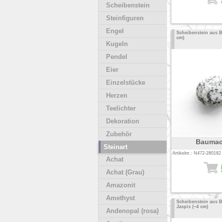
Scheibenstein
Steinfiguren
Engel
Scheibenstein aus 
cm)
Kugeln
Pendel
Eier
Einzelstücke
Herzen
Teelichter
Dekoration
Zubehör
Baumac
Steinart
Artikelnr.: N472-280182
Achat
Achat (Grau)
Amazonit
Amethyst
Scheibenstein aus 
Jaspis (~4 cm)
Andenopal (rosa)