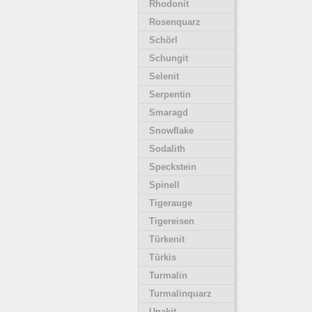
Rhodonit
Rosenquarz
Schörl
Schungit
Selenit
Serpentin
Smaragd
Snowflake
Sodalith
Speckstein
Spinell
Tigerauge
Tigereisen
Türkenit
Türkis
Turmalin
Turmalinquarz
Unakit