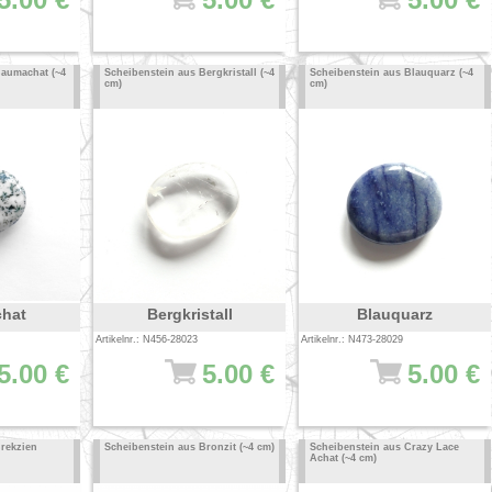
Baumachat (~4
Scheibenstein aus Bergkristall (~4
Scheibenstein aus Blauquarz (~4
cm)
cm)
hat
Bergkristall
Blauquarz
Artikelnr.: N456-28023
Artikelnr.: N473-28029
5.00 €
5.00 €
5.00 €
Brekzien
Scheibenstein aus Bronzit (~4 cm)
Scheibenstein aus Crazy Lace
Achat (~4 cm)