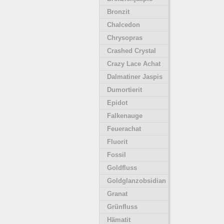
Bronzit
Chalcedon
Chrysopras
Crashed Crystal
Crazy Lace Achat
Dalmatiner Jaspis
Dumortierit
Epidot
Falkenauge
Feuerachat
Fluorit
Fossil
Goldfluss
Goldglanzobsidian
Granat
Grünfluss
Hämatit