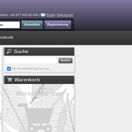
Email
Impressum
elefon: +43 677 628 66 628 |
|
enkorb
Suche
Alle Produktarten durchsuchen
Warenkorb
Warenkorb leer