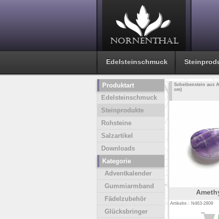
Edelsteinschmuck
Steinprod
Produktart
Scheibenstein aus A
cm)
Edelsteinschmuck
Steinprodukte
Rohsteine
Salzartikel
Downloads
Kategorie
Adventkalender
Gummiarmband
Ameth
Fädelzubehör
Artikelnr.: N463-2809
Glücksbringer