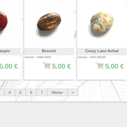
aspis
Bronzit
Crazy Lace Achat
Artikelnr.: N469-28030
Artikelnr.: N453-280169
5.00 €
5.00 €
5.00 €
4
5
6
7
Weiter
>