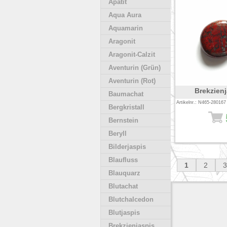
Apatit
Aqua Aura
Aquamarin
Aragonit
Aragonit-Calzit
Aventurin (Grün)
Aventurin (Rot)
Brekzienj
Baumachat
Artikelnr.: N465-280167
Bergkristall
Bernstein
Beryll
Bilderjaspis
Blaufluss
1
2
3
Blauquarz
Blutachat
Blutchalcedon
Blutjaspis
Brekzienjaspis