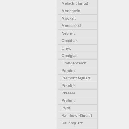
Malachit Imitat
Mondstein
Mookait
Moosachat
Nephrit
Obsidian
Onyx
Opalglas
Orangencalcit
Peridot
Piemontit-Quarz
Pinolith
Prasem
Prehnit
Pyrit
Rainbow Hämatit
Rauchquarz