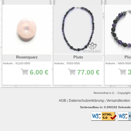
Rosenquarz
Pluto
Plu
Artikelnr.: N1243-0000
Artikelnr.: N593-0000
Artikelnr.: N600-0000
6.00 €
77.00 €
Nornenthal e.U. - Copyrigh
AGB
Datenschutzerklärung
Versandkosten
|
|
Seitenaufbau in: 0.050102 Sekunden