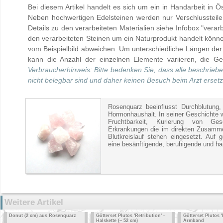
Bei diesem Artikel handelt es sich um ein in Handarbeit in Ö
Neben hochwertigen Edelsteinen werden nur Verschlussteile 
Details zu den verarbeiteten Materialien siehe Infobox "verarb
den verarbeiteten Steinen um ein Naturprodukt handelt kön
vom Beispielbild abweichen. Um unterschiedliche Längen der
kann die Anzahl der einzelnen Elemente variieren, die Ges
Verbraucherhinweis: Bitte bedenken Sie, dass alle beschrieb
nicht belegbar sind und daher keinen Besuch beim Arzt erset
Rosenquarz beeinflusst Durchblutung,
Hormonhaushalt. In seiner Geschichte w
Fruchtbarkeit, Kurierung von Ges
Erkrankungen die im direkten Zusam
Blutkreislauf stehen eingesetzt. Auf 
eine besänftigende, beruhigende und h
Weitere Artikel
Donut (2 cm) aus Rosenquarz
Götterset Plutos 'Retribution' -
Götterset Plutos '
Halskette (~ 52 cm)
Armband