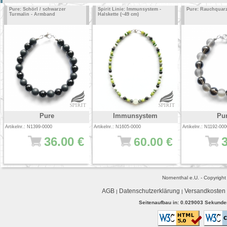
Pure: Schörl / schwarzer
Spirit Linie: Immunsystem -
Pure: Rauchquar
Turmalin - Armband
Halskette (~49 cm)
Pure
Immunsystem
Pu
Artikelnr.: N1399-0000
Artikelnr.: N1605-0000
Artikelnr.: N1192-000
36.00 €
60.00 €
Nornenthal e.U. - Copyrigh
AGB
Datenschutzerklärung
Versandkosten
|
|
Seitenaufbau in: 0.029003 Sekunden