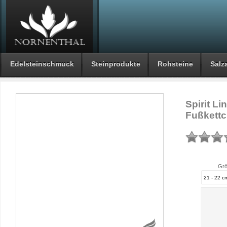
Edelsteinschmuck
Steinprodukte
Rohsteine
Salza
Spirit Li
Fußkett
Grö