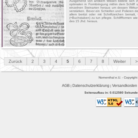
Ausgehend von antikem Wissen bildete sich im 
optimalen in Formbringung mithin dem Schliff
einzelnen Steinarten heraus um dessen Wirku
verstärken. Bevor ein Schleifen und Polieren d
allem beritzt oder mit Schriftzeichen bema
(=Buchstaben) zu tun pflegte. Schliffformen wie
des 15 Jhd. heraus.
Zurück
2
3
4
5
6
7
8
Weiter
>
Nornenthal e.U. - Copyrigh
AGB
Datenschutzerklärung
Versandkosten
|
|
Seitenaufbau in: 0.012580 Sekunden