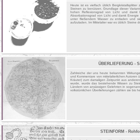
Heute ist es vielfach üblich Bergkristallsplit
Steinen zu benützen. Grundlage dieser Variante 
hohen Reflexionsgrad von Licht und damit 
Absorbationsgrad von Licht und damit Energie z
unter fließendem Wasser zu entladen und s
aufzuladen. Im Mittelalter war es üblich Steine 
ÜBERLIEFERUNG - Schr
Zahlreiche der uns heute bekannten Wirkunge
und Kommentare von mittelalterlichen Autoren üb
Kräuter) zum damaligen Zeitpunkt aus anderen
wurde, wurde das bestehende Wissen zu Ste
Ländern von ansässigen Gelehrten in sogena
volkstümlichen Überlieferungen zählen sie bis 
STEINFORM - Rohfor