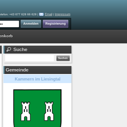
Email
Impressum
elefon: +43 677 628 66 628 |
|
enkorb
Suche
Gemeinde
Kammern im Liesingtal