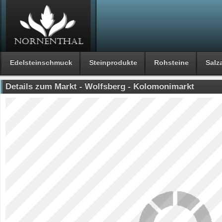
Edelsteinschmuck
Steinprodukte
Rohsteine
Salza
Details zum Markt - Wolfsberg - Kolomonimarkt