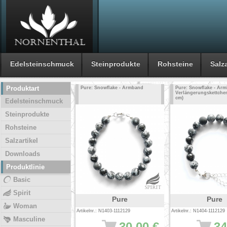
Edelsteinschmuck
Steinprodukte
Rohsteine
Salza
Produktart
Pure: Snowflake - Armband
Pure: Snowflake - Ar
Verlängerungskettchen
cm)
Edelsteinschmuck
Steinprodukte
Rohsteine
Salzartikel
Downloads
Produktlinie
Basic
Spirit
Pure
Pure
Woman
Artikelnr.: N1403-1112129
Artikelnr.: N1404-1112129
Masculine
30.00 €
34