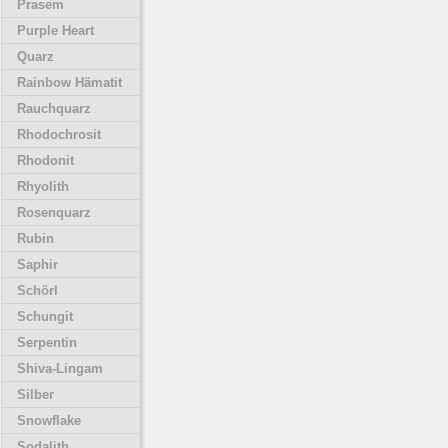
Prasem
Purple Heart
Quarz
Rainbow Hämatit
Rauchquarz
Rhodochrosit
Rhodonit
Rhyolith
Rosenquarz
Rubin
Saphir
Schörl
Schungit
Serpentin
Shiva-Lingam
Silber
Snowflake
Sodalith