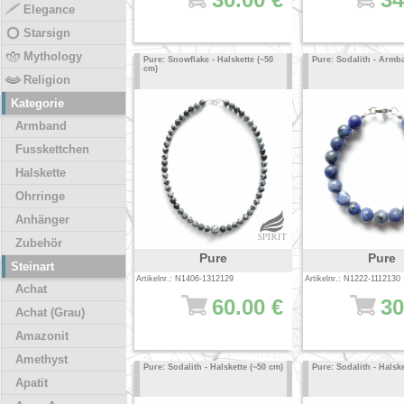
Elegance
Starsign
Mythology
Pure: Snowflake - Halskette (~50
Pure: Sodalith - Armb
cm)
Religion
Kategorie
Armband
Fusskettchen
Halskette
Ohrringe
Anhänger
Zubehör
Pure
Pure
Steinart
Artikelnr.: N1406-1312129
Artikelnr.: N1222-1112130
Achat
60.00 €
30
Achat (Grau)
Amazonit
Amethyst
Pure: Sodalith - Halskette (~50 cm)
Pure: Sodalith - Halske
Apatit