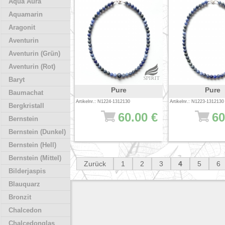
Aqua Aura
Aquamarin
Aragonit
Aventurin
Aventurin (Grün)
Aventurin (Rot)
Baryt
Pure
Pure
Baumachat
Artikelnr.: N1224-1312130
Artikelnr.: N1223-1312130
Bergkristall
60.00 €
60
Bernstein
Bernstein (Dunkel)
Bernstein (Hell)
Bernstein (Mittel)
Zurück
1
2
3
4
5
6
Bilderjaspis
Blauquarz
Bronzit
Chalcedon
Chalcedonglas