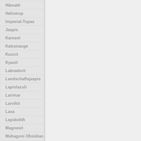
Hämatit
Heliotrop
Imperial-Topas
Jaspis
Karneol
Katzenauge
Kunzit
Kyanit
Labradorit
Landschaftsjaspis
Lapislazuli
Larimar
Larvikit
Lava
Lepidolith
Magnesit
Mahagoni Obsidian